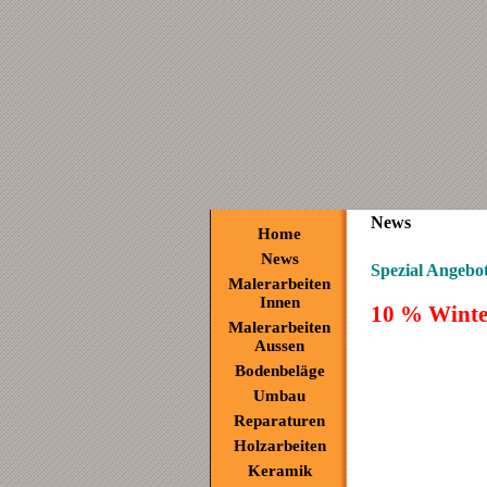
News
Home
News
Spezial Angebot
Malerarbeiten
Innen
10 % Winte
Malerarbeiten
Aussen
Bodenbeläge
Umbau
Reparaturen
Holzarbeiten
Keramik